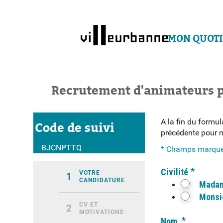
Contenu principal
Navigation
Recherche
MON QUOTI
Recrutement d'animateurs p
A la fin du formu
Code de suivi
précédente pour m
BJCNPTTQ
* Champs marqués
*
Civilité
VOTRE
1
(ÉTAPE COURANTE)
CANDIDATURE
Mada
Monsi
CV ET
2
MOTIVATIONS
*
Nom