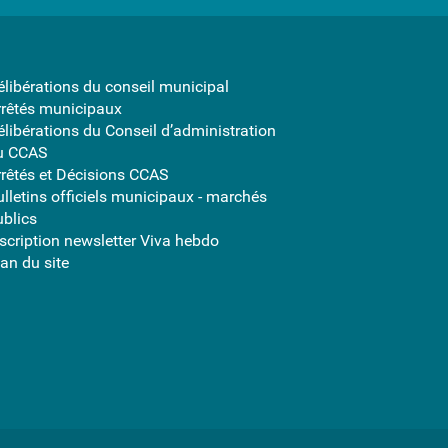
élibérations du conseil municipal
rrêtés municipaux
élibérations du Conseil d’administration
u CCAS
rrêtés et Décisions CCAS
ulletins officiels municipaux - marchés
ublics
nscription newsletter Viva hebdo
an du site