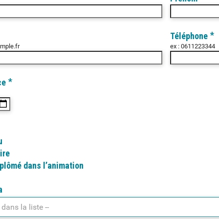
*
Téléphone
mple.fr
ex : 0611223344
*
ce
u
ire
plômé dans l’animation
a
 dans la liste --