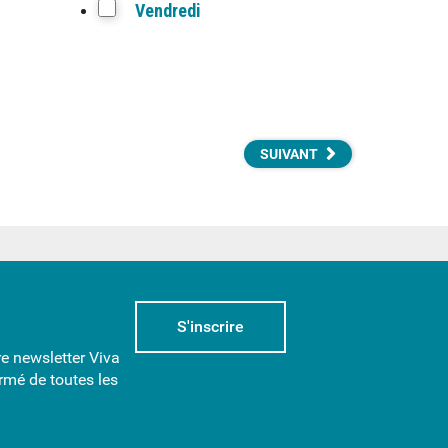
Vendredi
SUIVANT
S'inscrire
re newsletter Viva
rmé de toutes les