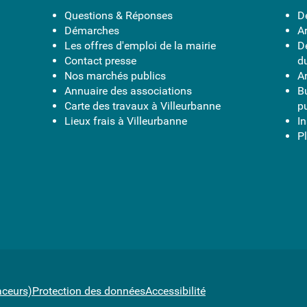
Questions & Réponses
D
Démarches
A
Les offres d'emploi de la mairie
D
Contact presse
d
Nos marchés publics
A
Annuaire des associations
B
Carte des travaux à Villeurbanne
p
Lieux frais à Villeurbanne
I
Pl
aceurs)
Protection des données
Accessibilité