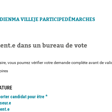
DIEN
MA VILLE
JE PARTICIPE
DÉMARCHES
dent.e dans un bureau de vote
laire, vous pourrez vérifier votre demande complète avant de vali
oires
ATURE
*
orter candidat pour être
seur.e
ent.e