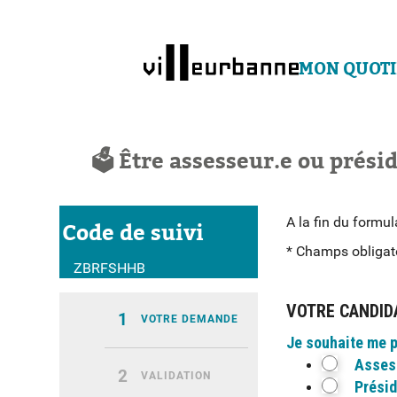
Contenu principal
Navigation
Recherche
MON QUOTI
🗳 Être assesseur.e ou prési
A la fin du formu
Code de suivi
* Champs obligat
ZBRFSHHB
VOTRE CANDID
1
(ÉTAPE COURANTE)
VOTRE DEMANDE
Je souhaite me p
Asses
2
VALIDATION
Présid